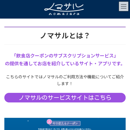
コ
ナ
ン
ビ
テ
ゲ
ン
ー
ツ
シ
へ
ョ
ス
ン
キ
に
ノマサルとは？
ッ
移
プ
動
「飲食店クーポンのサブスクリプションサービス」
の提供を通してお店を紹介しているサイト・アプリです。
こちらのサイトではノマサルのご利用方法や機能についてご紹介
します！
ノマサルのサービスサイトはこちら